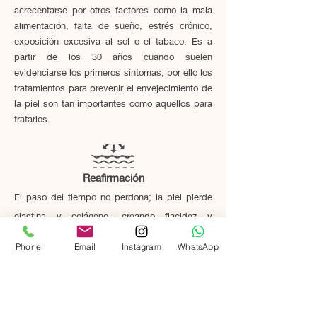
acrecentarse por otros factores como la mala
alimentación, falta de sueño, estrés crónico,
exposición excesiva al sol o el tabaco. Es a
partir de los 30 años cuando suelen
evidenciarse los primeros síntomas, por ello los
tratamientos para prevenir el envejecimiento de
la piel son tan importantes como aquellos para
tratarlos.
Reafirmaci
ón
El paso del tiempo no perdona; la piel pierde
elastina y colágeno, creando flacidez y
elasticidad. Un estilo de vida
perdiendo su
Phone
Email
Instagram
WhatsApp
sedentario o la mala alimentación
también acrecentan el problema.
Estudiamos cada caso de manera
personalizada, pautando el protocolo