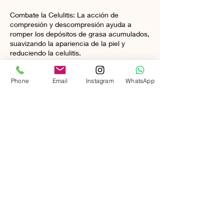
Combate la Celulitis: La acción de
compresión y descompresión ayuda a
romper los depósitos de grasa acumulados,
suavizando la apariencia de la piel y
reduciendo la celulitis.
Relajación y Bienestar: El tratamiento
Phone
Email
Instagram
WhatsApp
proporciona una sensación de relajación
profunda, aliviando la tensión muscular y el
estrés.
Datos de contacto
Calle José Monge Cruz Camarón de la Isla,
1, Tomares, Spain
624 11 62 08
benessere.giorgia.spain@gmail.com