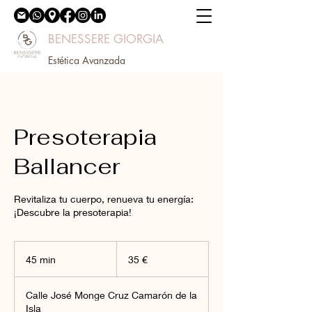
BENESSERE GIORGIA
Estética Avanzada
Presoterapia
Ballancer
Revitaliza tu cuerpo, renueva tu energía:
¡Descubre la presoterapia!
35
euros
45 min
4
35 €
5
Calle José Monge Cruz Camarón de la
m
Isla